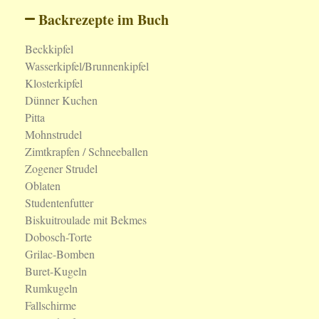
Backrezepte im Buch
Beckkipfel
Wasserkipfel/Brunnenkipfel
Klosterkipfel
Dünner Kuchen
Pitta
Mohnstrudel
Zimtkrapfen / Schneeballen
Zogener Strudel
Oblaten
Studentenfutter
Biskuitroulade mit Bekmes
Dobosch-Torte
Grilac-Bomben
Buret-Kugeln
Rumkugeln
Fallschirme